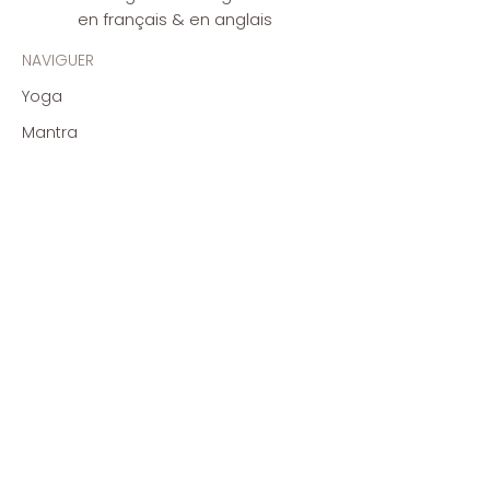
en français & en anglais
NAVIGUER
Yoga
Mantra
Programme en ligne
Retraites
Contact
PRATIQUER
Yoga Shala Alvalade
Studio Organic Flow
Studio en ligne - partout
SUIVRE
Instagram