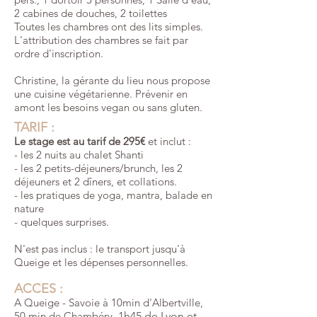
2 cabines de douches, 2 toilettes
Toutes les chambres ont des lits simples.
L'attribution des chambres se fait par
ordre d'inscription.
Christine, la gérante du lieu nous propose
une cuisine végétarienne. Prévenir en
amont les besoins vegan ou sans gluten.
TARIF :
Le stage est au tarif de 295€
et inclut :
- les 2 nuits au chalet Shanti
- les 2 petits-déjeuners/brunch, les 2
déjeuners et 2 dîners, et collations.
- les pratiques de yoga, mantra, balade en
nature
- quelques surprises.
N'est pas inclus :
le transport jusqu'à
Queige
et les dépenses personnelles.
ACCES :
A Queige - Savoie à 10min d'Albertville,
50 min de Chambéry,
1h45 de Lyon et