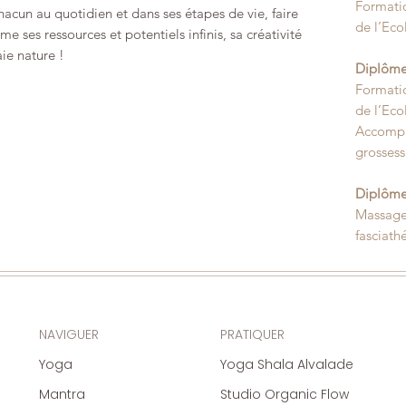
Formatio
cun au quotidien et dans ses étapes de vie,
faire
de l’Eco
e ses ressources et potentiels infinis, sa créativité
aie nature !
Diplôme
Formatio
de l’Eco
Accompa
grossess
Diplôme
Massage 
fasciath
NAVIGUER
PRATIQUER
Yoga
Yoga Shala Alvalade
Mantra
Studio Organic Flow