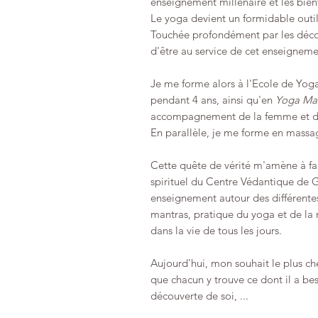
enseignement millénaire et les bienf
Le yoga devient un formidable outil 
Touchée profondément par les découv
d'être au service de cet enseigneme
Je me forme alors à l'Ecole de Yog
pendant 4 ans, ainsi qu'en
Yoga Mat
accompagnement de la femme et de l
En parallèle, je me forme en massa
Cette quête de vérité m'amène à f
spirituel du Centre Védantique de G
enseignement autour des différentes
mantras, pratique du yoga et de la
dans la vie de tous les jours.
Aujourd'hui, mon souhait le plus cher
que chacun y trouve ce dont il a bes
découverte de soi, ...