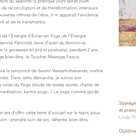
aits qu’apporte la pratique jours après jours.
de réconciliation et de transformation intérieure.
ertes infinies de l’être, il m’apparaît l'évidence
nt et de le transmettre.
a de l'Energie d'Evian en
Yoga de l'Energie
ernité Féminité
, terre d’éveil du féminin et
a grossesse en pré et postnatal, pendant 2 ans.
ge bien-être, le Toucher Massage Fascia.
aire la rencontre de Swami Veetamohananda, maître
retz. Dans cette démarche, je suivrai son
 voies du Yoga (étude de textes sacrés, chants de
 méditation, karma yoga
...) Le yoga comme guide
Stratégi
et prat
 est d'offrir cette terre d'accueil sur le tapis, pour
Linda T
oin : prendre soin de soi, détente, bien-être,
Diplôme