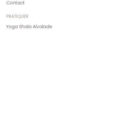
Contact
PRATIQUER
Yoga Shala Alvalade
Studio Organic Flow
Studio en ligne - partout
SUIVRE
Instagram
Facebook
Bandcamp
​© 2026 par La Voie du
Cœur
- Yoga
Mantra Retraites.
Créé avec
Wix.com