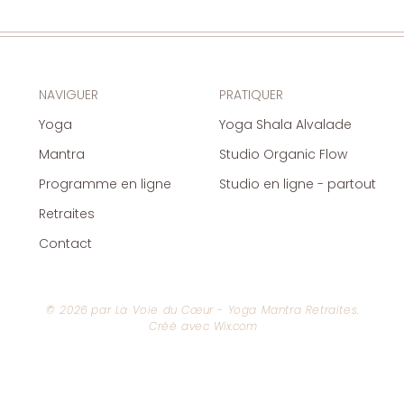
NAVIGUER
PRATIQUER
Yoga
Yoga Shala Alvalade
Mantra
Studio Organic Flow
Programme en ligne
Studio en ligne - partout
Retraites
Contact
​© 2026 par La Voie du
Cœur
- Yoga Mantra Retraites.
Créé avec
Wix.com