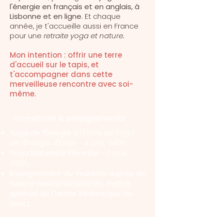
l'énergie en français et en anglais, à
Lisbonne et en ligne
. Et c
haque
année, je t'accueille aussi en France
pour une
retraite yoga et nature.
Mon intention :
offrir une terre
d'accueil sur le tapis, et
t'accompagner dans cette
merveilleuse rencontre avec soi-
même.​
Formations & enseignements
Yoga de l’Énergie
à l'École de Yoga
de l'Énergie d'Évian -
4 ans, 640h.
Yoga Maternité Féminité
-
2 ans,
250
h.
Enseignement du Vedanta auprès de
Swami Veetamohananda, maître
spirituel du Centre Védantique de
Gretz.