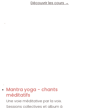
Découvrir les cours →
Studio en ligne
Cours hebdomadaire, matinées
yoga & Programme en ligne "au
rythme des saisons".
Accessible à ton rythme, depuis
chez toi.
Rejoindre le studio en ligne →
Mantra yoga​ - chants
méditatifs
Une voie méditative par la voix.
Sessions collectives et album à